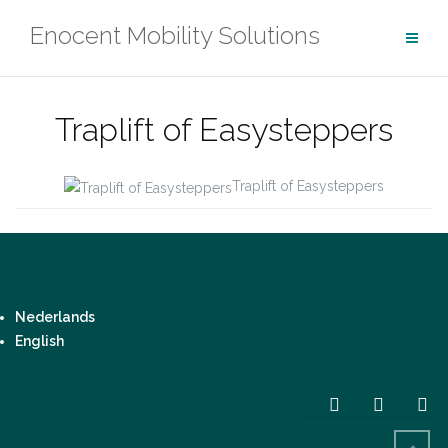
Ga
Enocent Mobility Solutions
naar
de
inhoud
Traplift of Easysteppers
Traplift of Easysteppers
Nederlands
English