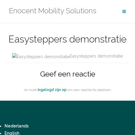
Ga
Enocent Mobility Solutions
naar
de
inhoud
Easysteppers demonstratie
Easysteppers demonstratie
Geef een reactie
Je moet
ingelogd zijn op
om een reactie te plaatsen.
Nederlands
English