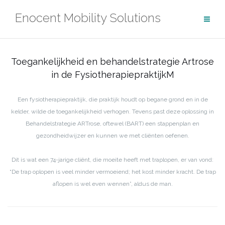
Ga
Enocent Mobility Solutions
naar
de
inhoud
Toegankelijkheid en behandelstrategie Artrose
in de FysiotherapiepraktijkM
Een fysiotherapiepraktijk, die praktijk houdt op begane grond en in de
kelder, wilde de toegankelijkheid verhogen. Tevens past deze oplossing in
Behandelstrategie ARTrose, oftewel (BART) een stappenplan en
gezondheidwijzer en kunnen we met cliënten oefenen.
Dit is wat een 74-jarige cliënt, die moeite heeft met traplopen, er van vond:
“De trap oplopen is veel minder vermoeiend; het kost minder kracht. De trap
aflopen is wel even wennen”, aldus de man.